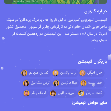
درباره کارتون
انیمیشن تلویزیونی "سرزمین ماقبل تاریخ 12: روز بزرگ پرندگان" در سبک
ماجراجویی-کمدی-خانوادگی به کارگردانی چارلز گراسونور ، محصول کشور
آمریکا در سال 2006 منتشر شد. این انیمیشن دوازدهمین قسمت از
نمایش بیشتر
فرانچایز "سرزمین ماقبل تاریخ The Land Before Time" می باشد که
تاکنون اسباب بازی ها ، بازی های کامپیوتری و یک انیمیشن سریالی بر
اساس این مجموعه انیمیشن 14 گانه ساخته شده است. این انیمیشن در
بازیگران انیمیشن
سال 2006 موفق به دریافت جایزه بهترین طراحی صدا از جشنواره جوایز
تلی Telly Awards شده است. در خلاصه داستان این انیمیشن
جان اینگل
راب پالسن
کمرین منهایم
ماجراجویی کمدی آمده است ؛ جشن روز بزرگ پرندگان به زودی از راه
می رسد و تمام بچه دایناسورهای پرنده دره بزرگ خود را آماده می کنند
جف بنیت
نیکا فاترمن
ترس مک نیل
تا در این جشن شرکت کنند. آنها باید همراه با بزرگ ترها پرواز کنند و
کنت مارس
میریام فلین
فرانک ولکر
توانایی ها و استعدادهای خود را در پرواز نمایش دهند. "پتری" نگران
سایر عوامل انیمیشن
است که نتواند در این روز عملکرد خوبی داشته باشد و به شدت مشغول
تمرین است. در همین هنگام یک دایناسور عجیب و غریب به دره بزرگ