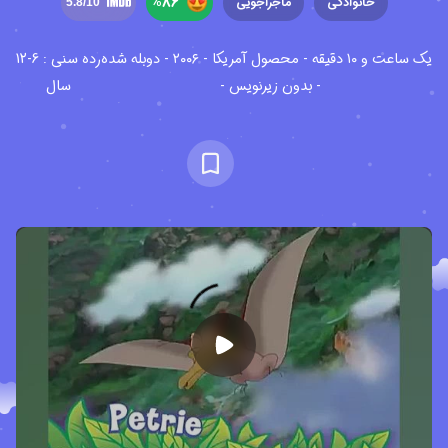
%
86
خانوادگی
ماجراجویی
5.8
/10
یک ساعت و ۱۰ دقیقه - محصول آمریکا - ۲۰۰۶ - دوبله شده
رده سنی : 6-12
- بدون زیرنویس -
سال