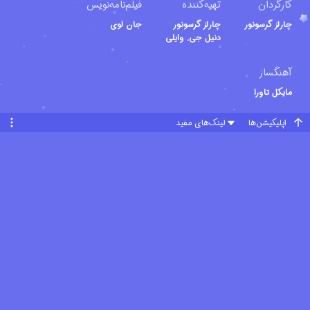
کارگردان
تهیه‌کننده
فیلم‌نامه‌نویس
وارد می شود که از هویت خود اطلاع ندارد و نمی داند چه موجودی ست.
چارلز گرسونور
چارلز گرسونور
جان لوی
این دایناسور "گیدو" نام دارد و بدن او با پر پوشیده شده است ، چیزی که
دنیل جی. وایلی
هیچکدام از دایناسورهای دره بزرگ تا به حال ندیده اند و بسیار شگفت
آهنگساز
زده شده اند. گیدو با پتری و پاکوچولو و دایناسورهای کوچولو دوست می
مایکل تاورا
شود و شروع به شناختن خود می کند. اما او یک مشکل بزرگ دارد و آن
مشکل این است که در خواب راه می رود. در یکی از شب هایی که او
اپلیکیشن‌ها
لینک‌های مفید
شروع به راه رفتن در خواب کرده ، پاکوچولو و دوستانش به دنبال گیدو می
کارتون‌های پیشنهادی
روند. گیدو از دره سبز خارج شده و به سرزمین اسرارآمیز وارد می شود و
در همین حال یک دایناسور گوشتخوار به او حمله می کند تا او را بخورد.
گیدو به کمک دایناسور کوچولوها موفق به فرار می شود و به دره بزرگ باز
می گردد. بعد از این اتفاق دوستی گیدو با دایناسورها بسیار صمیمی می
شود و او به پتری کمک می کند تا توانایی های خود را کشف کرده و اعتماد
به نفس پیدا کند تا بتواند در روز جشن پرواز ، بهتر از تمام دایناسورهای
پرنده دیگر پرواز کند...