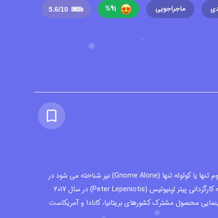
%
91
ی
ماجراجویی
5.6
/10
کارتون جن در خانه که با نام های گنوم تنها یا کوتوله تنها (Gnome Alone) نیز شناخته می شود در
سبک فانتزی - کمدی - ماجراجویی به کارگردانی پیتر لِپِنیوتیس (Peter Lepeniotis) در سال 2017
مایی محصول مشترک کشورهای بریتانیا، کانادا و آمریکاست
و بر اساس داستانی از رابرت مورلند (Robert Moreland) ساخته شده است. انیمیشن جن در خانه