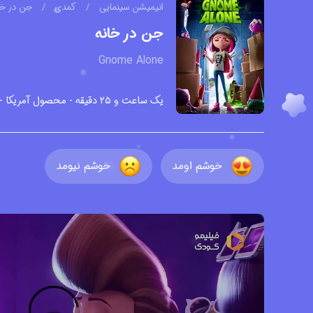
انیمیشن سینمایی
/
کمدی
/
جن در خا
جن در خانه
Gnome Alone
یک ساعت و ۲۵ دقیقه - محصول آمریکا - ۲۰۱۷ - دوبله شده - بدون زیرنویس - کیفیت HD -
خوشم اومد
خوشم نیومد