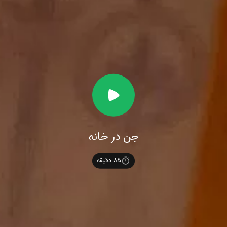
جن در خانه
85
دقیقه