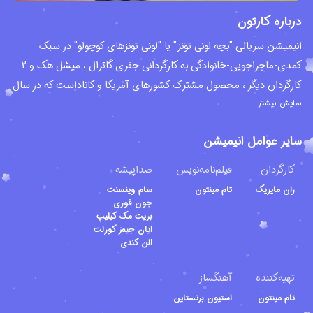
درباره کارتون
انیمیشن سریالی "بچه لونی تونز" یا "لونی تونزهای کوچولو" در سبک
کمدی-ماجراجویی-خانوادگی به کارگردانی جفری گاترال ، میشل هک و 2
کارگردان دیگر ، محصول مشترک کشورهای آمریکا و کاناداست که در سال
نمایش بیشتر
2002 منتشر شد و پس از انتشار 4 فصل در سال 2006 منتشر شد. این
مجموعه انیمیشنی بر اساس شخصیت های "لونی تونز Looney Tunes"
سایر عوامل انیمیشن
ساخته شده ودوران کودکی آنها را به تصویر می کشد. این انیمیشن توسط
استودیو انیمیشن سازی کمپانی برادران وارنر - وارنر بروس Warner Bros.
کارگردان
فیلم‌نامه‌نویس
صداپیشه
Animation و استودیو انیمیشن های تلویزیونی این کمپانی Warner
ران مایریک
تام مینتون
سام وینسنت
Bros. Television Animation تولید و توسط شبکه کارتونیتو
جون فوری
بریت مک کیلیپ
Cartoonito در کشور بریتانیا و توسط شبکه کودک برادران وارنر Kids' WB
ایان جیمز کورلت
و شبکه کارتون Cartoon Network در کشور آمریکا منتشر و پخش شد.
الن کندی
انیمیشن "لونی تونزهای کوچولو" در سال 2006 نامزد دریافت ، جایزه
تهیه‌کننده
آهنگساز
بهترین برنامه انیمیشن تولید شده برای کودکان و جایزه بهترین کارگردانی
تام مینتون
استیون برنستاین
و آهنگسازی ، در جشنواره جوایز امی برای برنامه های روزانه Daytime