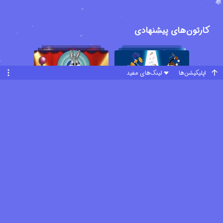
Emmy Awards شده است. در خلاصه داستان این انیمیشن کمدی
خانوادگی آمده است ؛ لونی تونزهای کوچولو در دوران کودکی خود در خانه
کارتون‌های پیشنهادی
مادربزرگ زندگی می کنند و به این زن میانسال مهربان و خوش قلب علاقه
بسیار زیادی دارند. "باگزبانی" بزرگ ترین عضو لونی تونزها ، یک خرگوش
باهوش و بازیگوش است که گاهی اوقات بدجنس می شود و دوستان
اپلیکیشن‌ها
لینک‌های مفید
کوچولوی خود را اذیت می کند ، "توییتی" قناری زرد رنگ ، زیرک و باهوش
به عنوان مغز متفکر در میان لونی تونزها شناخته می شود ، "دافی داک"
یک اردک سیاه رنگ خودخواه است که به باگزبانی حسادت می کند و همه
چیز را برای خود می خواهد ، "لولا" یک خرگوش کوچولوی زیبا و مهربان
است که به ورزش علاقه زیادی دارد و بسیار حساس و احساساتی ست
،"سیلوستر" گربه سیاه و سفید مادربزرگ ، که همیشه توییتی رو به عنوان
غذا می بیند و خود را برای مادربزرگ لوس می کند ، "ملیسا" یک اردک
کوچولوی بامزه و دوست داشتنی ست که شخصیتی کنجکاو دارد ، "پتونیا"
دختر کوچولویی است که همراه لونی تونزها و مادربزرگ زندگی می کند و
نسبت به بقیه باهوش تر است و آخرین شخصیت "مادربزرگ" است که با
عشق و علاقه از بچه ها نگهداری می کند و در تربیت و آموزش آنها