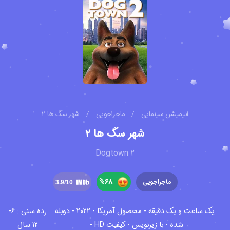
انیمیشن سینمایی
/
ماجراجویی
/
شهر سگ ها ۲
شهر سگ ها ۲
Dogtown 2
%
68
ماجراجویی
3.9
/10
یک ساعت و یک دقیقه - محصول آمریکا - ۲۰۲۲ - دوبله
رده سنی : 6-
شده - با زیرنویس - کیفیت HD -
12 سال