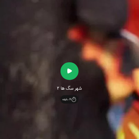
شهر سگ ها 2
61
دقیقه