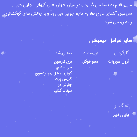
ماریو قدم به فضا می گذارد و در میان جهان های کیهانی، جایی دور از
سرزمین آشنای قارچ ها، به ماجراجویی می رود و با چالش های کهکشانی
روبه رو می شود.
سایر عوامل انیمیشن
کارگردان
نویسنده
صداپیشه
آرون هورواث
متیو فوگل
بری لارسون
بنی سفدی
کوین میشل ریچاردسون
کریس پرت
چارلی دی
دونالد گلاور
آهنگساز
برایان تایلر