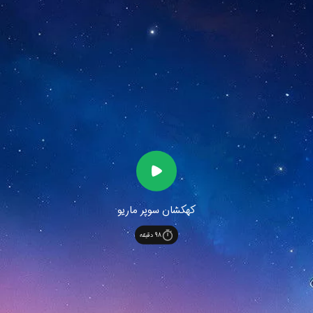
کهکشان سوپر ماریو
98
دقیقه