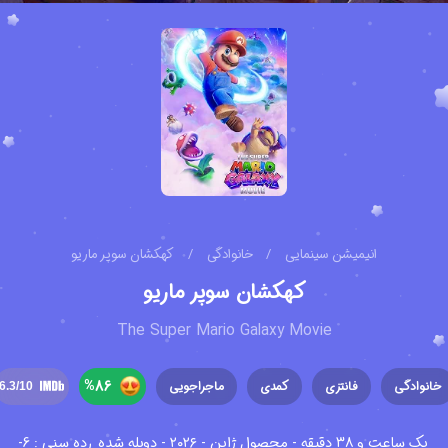
انیمیشن سینمایی
/
خانوادگی
/
کهکشان سوپر ماریو
کهکشان سوپر ماریو
The Super Mario Galaxy Movie
%
86
خانوادگی
فانتزی
کمدی
ماجراجویی
6.3
/10
یک ساعت و ۳۸ دقیقه - محصول ژاپن - ۲۰۲۶ - دوبله شده
رده سنی : 6-