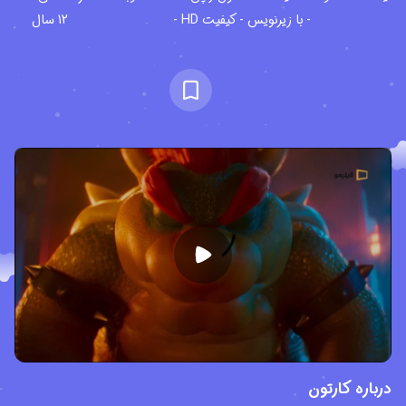
- با زیرنویس - کیفیت HD -
12 سال
درباره کارتون