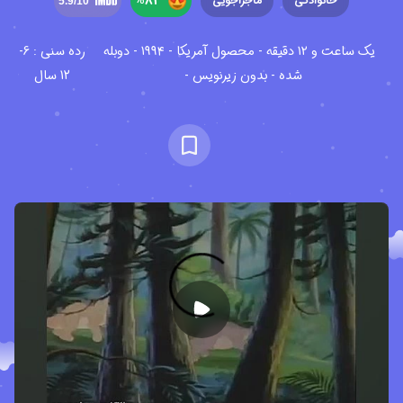
%
84
خانوادگی
ماجراجویی
5.9
/10
یک ساعت و ۱۲ دقیقه - محصول آمریکا - ۱۹۹۴ - دوبله
رده سنی : 6-
شده - بدون زیرنویس -
12 سال