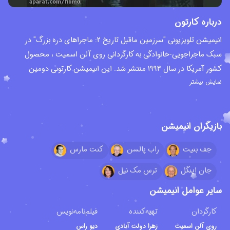
درباره کارتون
انیمیشن تلویزیونی "سرزمین ماقبل تاریخ 2: ماجراهای دره بزرگ" در
سبک ماجراجویی-خانوادگی به کارگردانی روی آلن اسمیت ، محصول
کشور آمریکا در سال 1994 منتشر شد. این انیمیشن کارتونی دومین
نمایش بیشتر
قسمت از فرانچایز "سرزمین ماقبل تاریخ The Land Before Time" می
باشد که تاکنون اسباب بازی ها ، بازی های کامپیوتری و یک انیمیشن
سریالی بر اساس این مجموعه انیمیشن 14 گانه ساخته شده است. این
بازیگران انیمیشن
انیمیشن در سال 1995 نامزد دریافت جایزه بهترین تولید فیلم انیمیشنی از
جشنواره جوایز آنی Annie Awards شده است. در خلاصه داستان این
جف بنیت
راب پالسن
کنت مارس
انیمیشن ماجراجویی خانوادگی آمده است ؛ میلیون ها سال قبل هنگامی
که دایناسورها بر روی زمین وجود داشتند ، گروهی از دایناسورهای "گردن
جان اینگل
ترس مک نیل
دراز" در مکانی با صلح و آرامش زندگی می کردند. "پاکوچولو" یکی از
سایر عوامل انیمیشن
اعضای دایناسورهای گردن دراز بود که تازه متولد شده بود. روزی او هنگام
کارگردان
تهیه‌کننده
فیلم‌نامه‌نویس
بازی با یک دایناسور سه شاخ کوچولو به نام "سیرا" برخورد می کند و با او
روی آلن اسمیت
زهرا دولت آبادی
دیو راس
دوست می شود. اما مادر پاکوچولو او را از این کار منع می کند و به او می