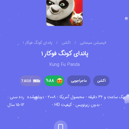
انیمیشن سینمایی
/
اکشن
/
پاندای کونگ فوکار ۱
پاندای کونگ فوکار ۱
Kung Fu Panda
%
88
اکشن
ماجراجویی
7.6
/10
یک ساعت و ۳۲ دقیقه - محصول آمریکا - ۲۰۰۸ - دوبله شده
رده سنی :
- بدون زیرنویس - کیفیت HD -
12-15 سال