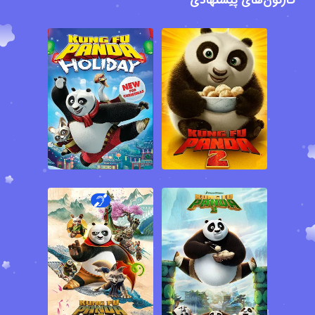
کارتون‌های پیشنهادی
(برای پلی استیشن 3، پلی استیشن 4، ایکس باکس 360، ایکس باکس
وان، نینتندو، وی Wii و سیستم عامل ویندوز) اشاره کرد. انیمیشن پاندای
کونگ فو کار موفق به دریافت 14 جایزه معتبر از جمله جایزه بهترین
انیمیشن بلند در سال 2009 از جشنواره جوایز آنی Annie Awards، جایزه
برترین فیلم های باکس آفیس در سال 2009 از جشنواره جوایز موسیقی
فیلم و تلویزیون آسکاپ ASCAP Film and Television Music Awards و
جایزه صدای مورد علاقه در یک فیلم انیمیشنی (برای جک بلک) در سال
2009 از جشنواره جوایز منتخب کودکان آمریکا Kids Choice Awards
USA و همچنین نامزد دریافت 39 جایزه دیگر از 31 جشنواره بین المللی از
جمله نامزد دریافت جایزه بهترین فیلم انیمیشنی در سال 2009 در جشنواره
گلدن گلوب Golden Globes و نامزد دریافت جایزه بهترین فیلم بلند
انیمیشن سال (2009) در جشنواره جوایز آکادمی اسکار Academy
Awards شده است. در خلاصه داستان این انیمیشن رزمی کمدی آمده
است؛ دره صلح یک سرزمین بسیار زیباست که در کشور چین باستان قرار
دارد و حیوانات بسیار زیادی در کمال آرامش و امنیت در این سرزمین زیبا
در کنار یکدیگر زندگی می کنند. پو یک پاندای بی دست و پاست که در