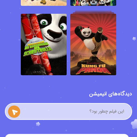
رستوران پدرخوانده اش آقای پینگ مشغول به کار بوده و همیشه دچار
دردسر می شود. این پاندای جوان بلندپرواز به هنرهای رزمی و کونگ فو
علاقه بسیار زیادی داشته و آرزو دارد در کنار پنج جنگجوی خشمگین به
مبارزه با افراد شرور و بی عدالتی ها بپردازد. ببر، میمون، مرغ ماهیخوار،
افعی و مانتیس اعضای گروه پنج جنگجوی خشمگین، مبارزانی هستند که
تحت نظر استاد شیفو آموزش دیده اند و وظیفه دارند از دره صلح و
ساکنان آن محافظت کرده و در برابر افراد شرور و تبهکار مبارزه کنند.
استاد اوگوی مربی استاد شیفو که بزرگ ترین استاد کونگ فو در چین
محسوب می شود، پیش بینی می کند تای لانگ شیطان صفت شاگرد
سابق استاد شیفو، از زندان فرار کرده و برای به دست آوردن طومار اژدها
به دره صلح حمله می کند. طومار اژدها یک اثر افسانه ای ست که هر
دیدگاه‌های انیمیشن
جنگجویی آن را بخواند، قدرت های شگفت انگیز و ماورایی به دست
خواهد آورد و به جنگجوی اژدها تبدیل خواهد شد. استاد شیفو که از این
موضوع نگران شده مسابقه ای میان پنج جنگجوی خشمگین برگزار می
کند تا استاد اوگوی قدرتمندترین آنها را انتخاب کرده و طومار اژدها را به
او بدهد تا با تبدیل این مبارز به جنگجوی اژدها، با کمک او بتواند در مقابل