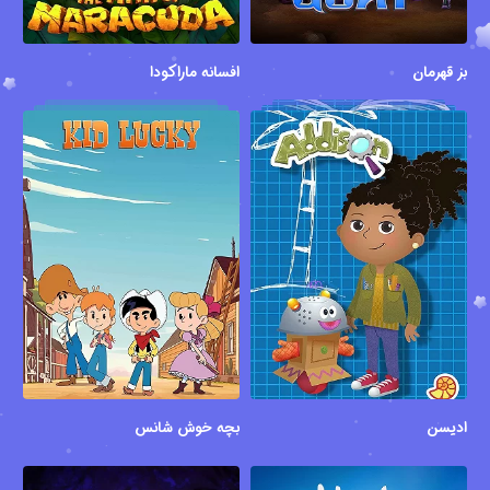
بز قهرمان
افسانه ماراکودا
ادیسن
بچه خوش شانس