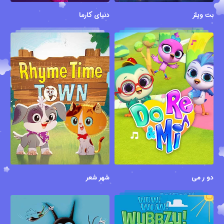
بت ویلز
دنیای کارما
دو ر می
شهر شعر