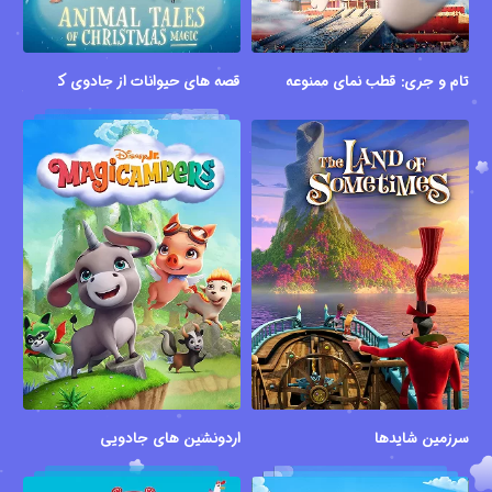
تام و جری: قطب نمای ممنوعه
قصه های حیوانات از جادوی کریسمس
سرزمین شایدها
اردونشین های جادویی