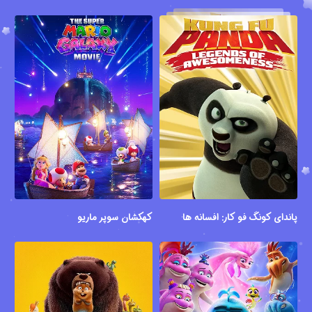
پاندای کونگ فو کار: افسانه های شگفت انگیز
کهکشان سوپر ماریو