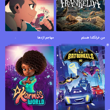
من فرانکلدا هستم
مهاجم اژدها