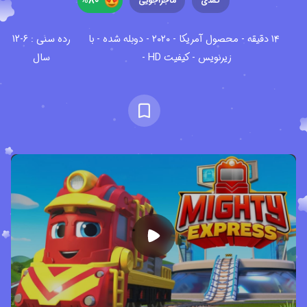
%
80
کمدی
ماجراجویی
۱۴ دقیقه - محصول آمریکا - ۲۰۲۰ - دوبله شده - با
رده سنی : 6-12
زیرنویس - کیفیت HD -
سال