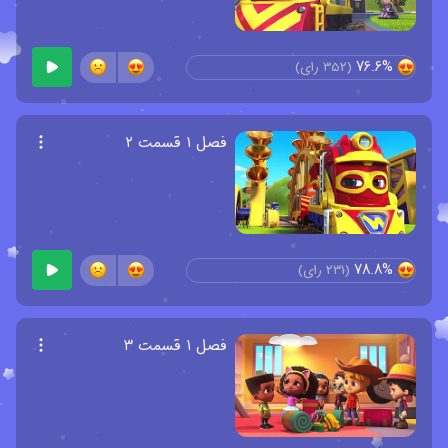
76.6%
(
352
رای)
فصل ۱ قسمت ۲
78.8%
(
231
رای)
فصل ۱ قسمت ۳