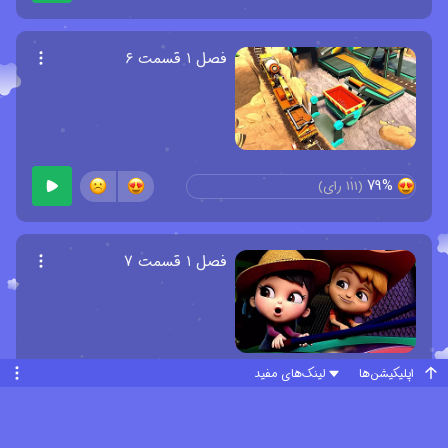
فصل ۱ قسمت ۶
79%
(
111
رای)
فصل ۱ قسمت ۷
اپلیکیشن‌ها
لینک‌های مفید
82.8%
(
65
رای)