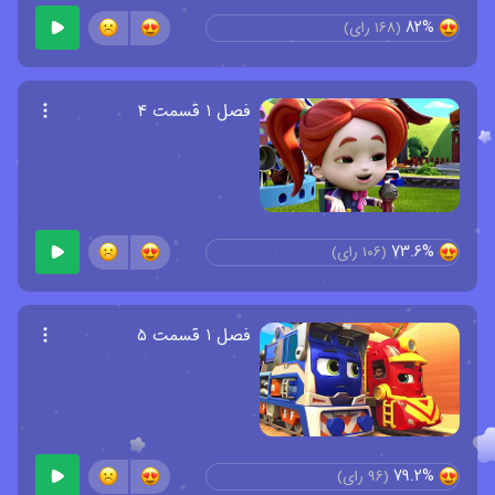
82%
(
168
رای)
فصل ۱ قسمت ۴
73.6%
(
106
رای)
فصل ۱ قسمت ۵
79.2%
(
96
رای)