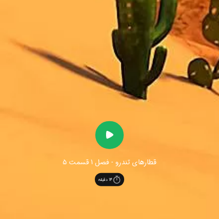
‫قطارهای تندرو - فصل 1 قسمت 5
14
دقیقه