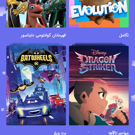
تکامل
قهرمانان کوانتومی دایناسور
مهاجم اژدها
بت ویلز