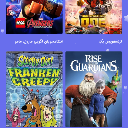
ترنسفورمرز یک
انتقامجویان لگویی مارول: ماموریت تخر