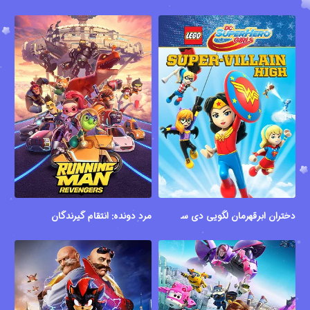
دختران ابرقهرمان لگویی دی سی: دبیرستان ضدقهرمان ها
مرد دونده: انتقام گیرندگان