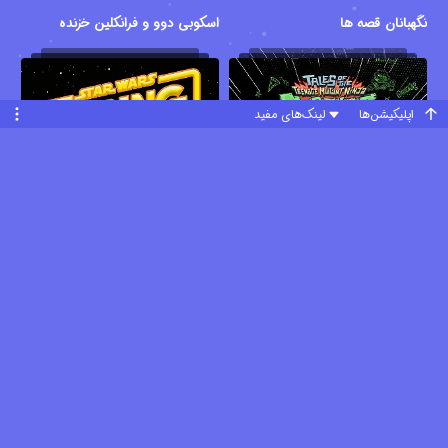
نگهبانان قصه ها
اسکوبی دوو و فرانکلین خزنده
اپلیکیشن‌ها
لینک‌های مفید
ماجراهای نوجوانی لاک پشت های نینجا
جنگ ستارگان: ماجراجویی های جدای ج