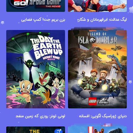
لیگ عدالت: ابرقهرمانان و شکارچیان
بزن بریم جت! کمپ فضایی
دنیای ژوراسیک لگویی: افسانه جزیره نوبلار
لونی تونز: روزی که زمین منفجر شد