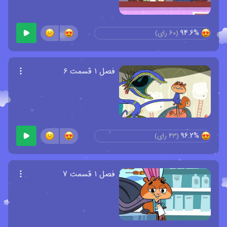
94.6%
(
60
رای)
فصل ۱ قسمت ۶
96.2%
(
43
رای)
فصل ۱ قسمت ۷