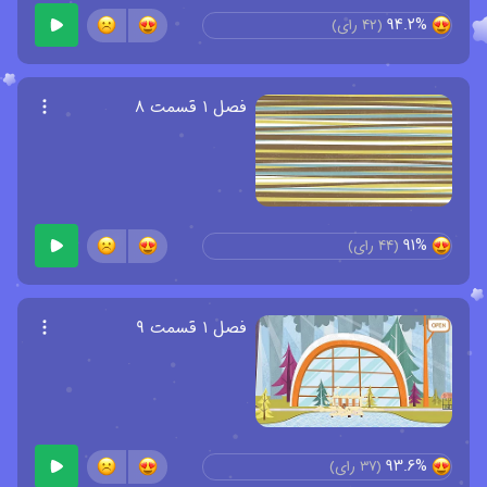
94.2%
(
42
رای)
فصل ۱ قسمت ۸
91%
(
44
رای)
فصل ۱ قسمت ۹
93.6%
(
37
رای)