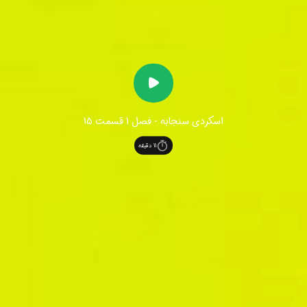
اسکردی سنجابه - فصل 1 قسمت 15
11
دقیقه