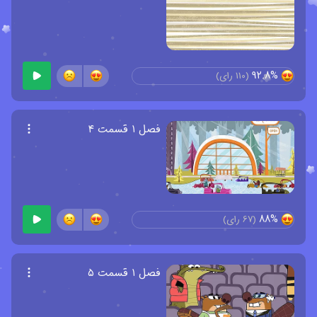
92.8%
(
110
رای)
فصل ۱ قسمت ۴
88%
(
67
رای)
فصل ۱ قسمت ۵