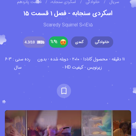
سریال
/
خانوادگی
/
اسکردی سنجابه
/
قسمت پانزدهم
اسکردی سنجابه - فصل ۱ قسمت ۱۵
Scaredy Squirrel S01E15
%
91
خانوادگی
کمدی
4.3
/10
۱۱ دقیقه - محصول کانادا - ۲۰۱۰ - دوبله شده - بدون
رده سنی : 3-6
زیرنویس - کیفیت HD -
سال