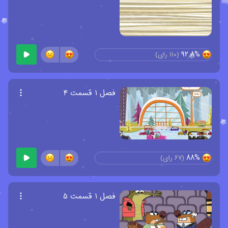
92.8%
(
110
رای)
فصل ۱ قسمت ۴
88%
(
67
رای)
فصل ۱ قسمت ۵