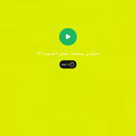
اسکردی سنجابه - فصل 1 قسمت 24
11
دقیقه