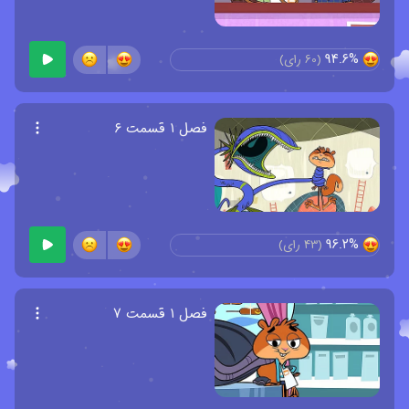
94.6%
(
60
رای)
فصل ۱ قسمت ۶
96.2%
(
43
رای)
فصل ۱ قسمت ۷