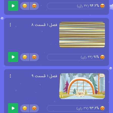
94.2%
(
42
رای)
فصل ۱ قسمت ۸
91%
(
44
رای)
فصل ۱ قسمت ۹
93.6%
(
37
رای)