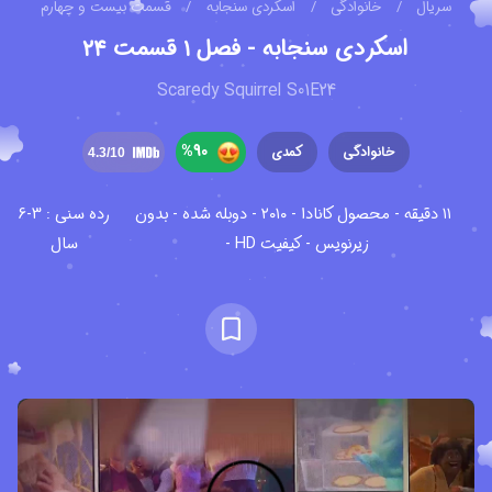
سریال
/
خانوادگی
/
اسکردی سنجابه
/
قسمت بیست و چهارم
اسکردی سنجابه - فصل ۱ قسمت ۲۴
Scaredy Squirrel S01E24
%
90
خانوادگی
کمدی
4.3
/10
۱۱ دقیقه - محصول کانادا - ۲۰۱۰ - دوبله شده - بدون
رده سنی : 3-6
زیرنویس - کیفیت HD -
سال