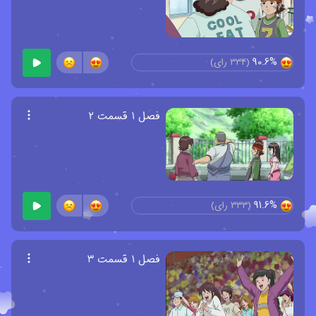
90.6%
(
334
رای)
فصل ۱ قسمت ۲
91.6%
(
333
رای)
فصل ۱ قسمت ۳