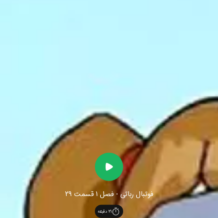
فوتبال رباتی - فصل 1 قسمت 29
21
دقیقه