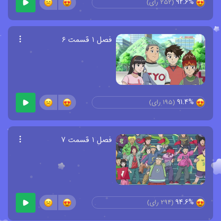
92.6%
(
252
رای)
فصل ۱ قسمت ۶
91.4%
(
195
رای)
فصل ۱ قسمت ۷
94.6%
(
294
رای)