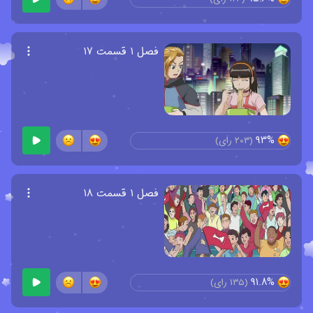
فصل ۱ قسمت ۱۷
93%
(
203
رای)
فصل ۱ قسمت ۱۸
91.8%
(
135
رای)