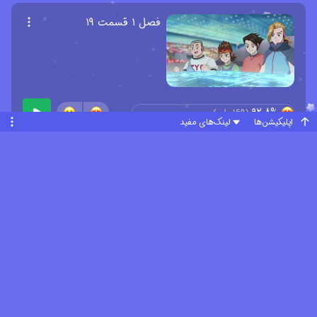
فصل ۱ قسمت ۱۹
92.8%
(
169
رای)
اپلیکیشن‌ها
لینک‌های مفید
فصل ۱ قسمت ۲۰
96.2%
(
165
رای)
فصل ۱ قسمت ۲۱