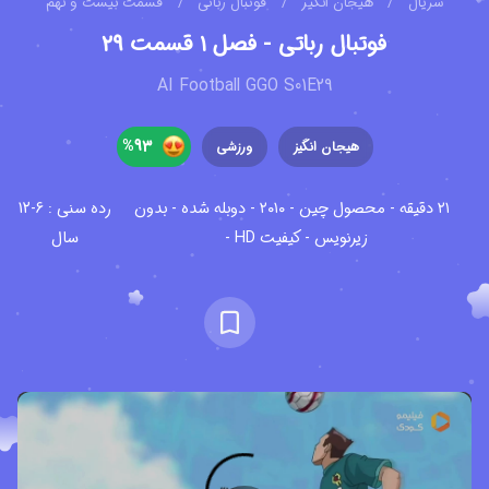
سریال
/
هیجان انگیز
/
فوتبال رباتی
/
قسمت بیست و نهم
فوتبال رباتی - فصل ۱ قسمت ۲۹
AI Football GGO S01E29
%
93
هیجان انگیز
ورزشی
۲۱ دقیقه - محصول چین - ۲۰۱۰ - دوبله شده - بدون
رده سنی : 6-12
زیرنویس - کیفیت HD -
سال