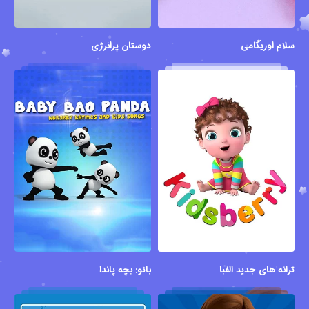
سلام اوریگامی
دوستان پرانرژی
ترانه های جدید الفبا
بائو: بچه پاندا