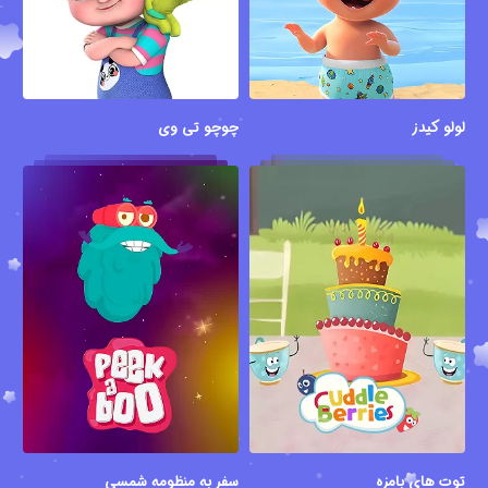
لولو کیدز
چوچو تی وی
توت های بامزه
سفر به منظومه شمسی