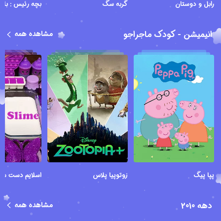
رابل و دوستان
گربه سگ
بچه رئیس : باز
انیمیشن - کودک ماجراجو
مشاهده همه
پپا پیگ
زوتوپیا پلاس
اسلایم دست ساز
دهه 2010
مشاهده همه